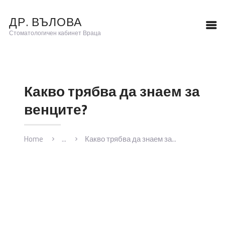
ДР. ВЪЛОВА
ДР. ВЪЛОВА
Стоматологичен кабинет Враца
Стоматологичен кабинет Враца
Какво трябва да знаем за
НАЧАЛО
ЕКИП
венците?
УСЛУГИ
ПОЛЕЗНО
Home
...
Какво трябва да знаем за...
КОНТАКТИ