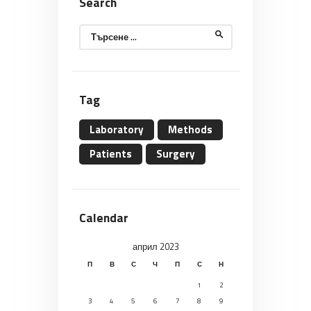
Search
Търсене
за:
Tag
Laboratory
Methods
Patients
Surgery
Calendar
април 2023
П
В
С
Ч
П
С
Н
1
2
3
4
5
6
7
8
9