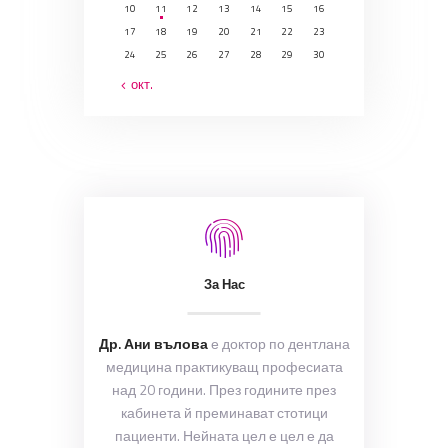
10
11
12
13
14
15
16
17
18
19
20
21
22
23
24
25
26
27
28
29
30
« окт.
За Нас
Др. Ани вълова
е доктор по дентлана
медицина практикуващ професиата
над 20 години. През годините през
кабинета й преминават стотици
пациенти. Нейната цел е цел е да