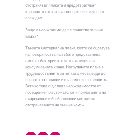
отстраняват плаката и предотвратяват
кървенето като стягат венците и осигуряват
свеж дъх.
Защо е необходимо да се почиства зъбния
камък?
Тънката бактериална плака, която се образува
на повърхността на зъбите представлява
смес от бактериите в устната кухина и
консумираната храна. Натрупаната плака в
труднодостъпните за четката места води до
появата на кариеси и възпаление на венците.
Всичко това обуславя необходимостта от
посещение при стоматолог и прилагането на
съвременни и безболезнени методи за
отстраняването на зъбния камък.