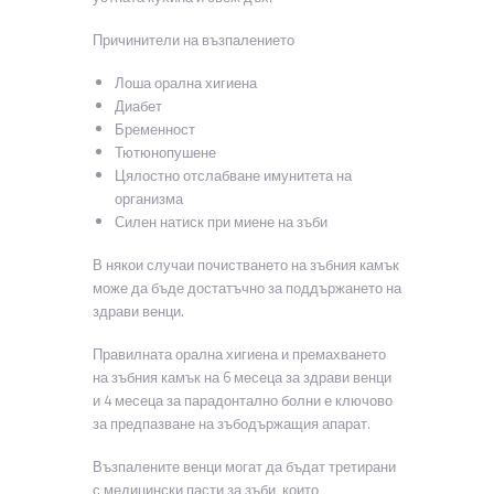
Причинители на възпалението
Лоша орална хигиена
Диабет
Бременност
Тютюнопушене
Цялостно отслабване имунитета на
организма
Силен натиск при миене на зъби
В някои случаи почистването на зъбния камък
може да бъде достатъчно за поддържането на
здрави венци.
Правилната орална хигиена и премахването
на зъбния камък на 6 месеца за здрави венци
и 4 месеца за парадонтално болни е ключово
за предпазване на зъбодържащия апарат.
Възпалените венци могат да бъдат третирани
с медицински пасти за зъби, които