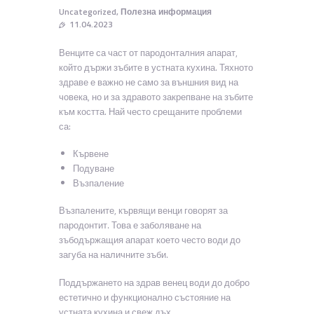
Uncategorized
,
Полезна информация
11.04.2023
Венците са част от пародонталния апарат,
който държи зъбите в устната кухина. Тяхното
здраве е важно не само за външния вид на
човека, но и за здравото закрепване на зъбите
към костта. Най често срещаните проблеми
са:
Кървене
Подуване
Възпаление
Възпалените, кървящи венци говорят за
пародонтит. Това е заболяване на
зъбодържащия апарат което често води до
загуба на наличните зъби.
Поддържането на здрав венец води до добро
естетично и функционално състояние на
устната кухина и свеж дъх.