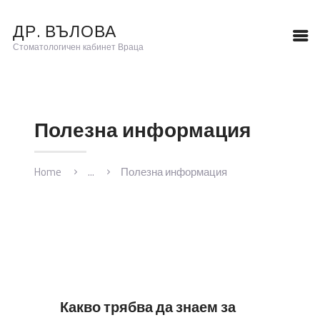
ДР. ВЪЛОВА
ДР. ВЪЛОВА
Стоматологичен кабинет Враца
Стоматологичен кабинет Враца
НАЧАЛО
Полезна информация
ЕКИП
УСЛУГИ
ПОЛЕЗНО
Home
...
Полезна информация
КОНТАКТИ
Какво трябва да знаем за