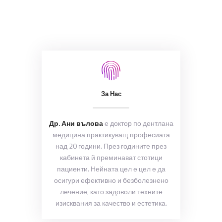
За Нас
Др. Ани вълова
е доктор по дентлана
медицина практикуващ професиата
над 20 години. През годините през
кабинета й преминават стотици
пациенти. Нейната цел е цел е да
осигури ефективно и безболезнено
лечение, като задоволи техните
изисквания за качество и естетика.