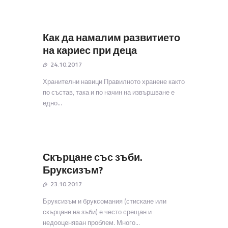
Как да намалим развитието
на кариес при деца
24.10.2017
Хранителни навици Правилното хранене както
по състав, така и по начин на извършване е
едно…
Скърцане със зъби.
Бруксизъм?
23.10.2017
Бруксизъм и бруксомания (стискане или
скърцане на зъби) е често срещан и
недооценяван проблем. Много…