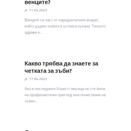
венците?
11.04.2023
Венците са част от пародонталния апарат,
който държи зъбите в устната кухина. Тяхното
здраве е…
Какво трябва да знаете за
четката за зъби?
11.04.2023
Ако в последните 6/шест/ месеца не сте били
на профилактичен преглед или почистване на
зъбен…