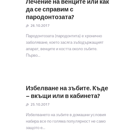
Лечение на венците или как
да се справим с
пародонтозата?
26.10.2017
Пародонтозата (пародонтита) е хронично
заболяване, което засяга зъбодържащият
апарат, венците и костта около зъбите.
Първо…
Избелване на зъбите. Къде
– вкъщи или в кабинета?
25.10.2017
Избелването на зъбите в домашни условия
набира все по голяма популярност не само
защото е…