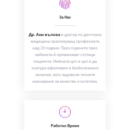
За Нас
Др. Ани вълова
е доктор по дентлана
медицина практикуващ професиата
над 20 години. През годините през
кабинета й преминават стотици
пациенти. Нейната цел е цел е да
осигури ефективно и безболезнено
лечение, като задоволи техните
изисквания за качество и естетика.
Работно Време