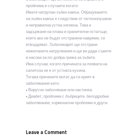
проблема в случаите когато:
Имате натрупан зъбен камък. Образуването
на зъбен камък е следствие от тютюнопушене
и неправилна устна хигиена. Това е
задържане на плака и хранителни остатъци,
които ако не бъдат отстранени навреме, се
втвърдяват. Зъболекарят ще отстрани
нежеланите натрупвания и ще ви даде съвети
и насоки за по-добра грижа за зъбите.
Има случаи, когато причината за появата на
халитоза не е от устната кухина.
Тогава причините могат да се крият в
заболявания като:
• Вирусно заболяване или настинка.
• Диабет, проблеми с бъбреците, белодробни
заболявания, хормонални проблеми и други.
Leave a Comment