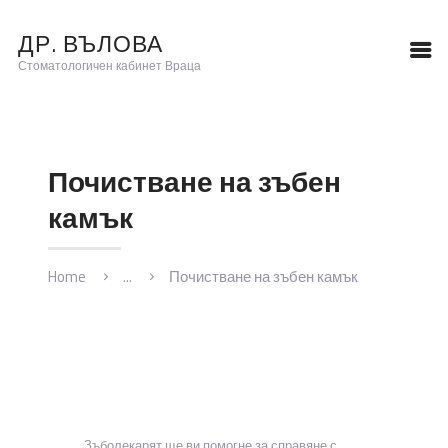
ДР. ВЪЛОВА
ДР. ВЪЛОВА
Стоматологичен кабинет Враца
Стоматологичен кабинет Враца
НАЧАЛО
Почистване на зъбен
ЕКИП
УСЛУГИ
камък
ПОЛЕЗНО
КОНТАКТИ
Home
...
Почистване на зъбен камък
Зъболекарят ще ви помогне за справяне с