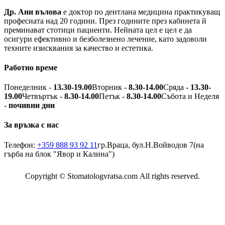
Др. Ани вълова
е доктор по дентлана медицина практикуващ
професиата над 20 години. През годините през кабинета й
преминават стотици пациенти. Нейната цел е цел е да
осигури ефективно и безболезнено лечение, като задоволи
техните изисквания за качество и естетика.
Работно време
Понеделник -
13.30-19.00
Вторник -
8.30-14.00
Сряда -
13.30-
19.00
Четвъртък -
8.30-14.00
Петък -
8.30-14.00
Събота и Неделя
-
почивни дни
За връзка с нас
Телефон:
+359 888 93 92 11
гр.Враца, бул.Н.Войводов 7
(на
гърба на блок "Явор и Калина")
Copyright © Stomatologvratsa.com All rights reserved.